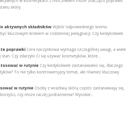
w aktywnych w kosmetykach z mocznikiem może znacząco poprawić
stanu skóry.
 do aktywnych składników
Wybór odpowiedniego kremu
 być kluczowym krokiem w codziennej pielęgnacji. Czy kiedykolwiek
ste poprawki
Cera naczynkowa wymaga szczególnej uwagi, a wiele
 stan. Czy zdarzyło Ci się używać kosmetyków, które...
stosować w rutynie
Czy kiedykolwiek zastanawiałeś się, dlaczego
etyków? To nie tylko kontrowersyjny temat, ale również kluczowy
osować w rutynie
Osoby z wrażliwą skórą często zastanawiają się,
 korzyści, czy może raczej podrażnienia? Wysokie...