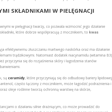
YMI SKŁADNIKAMI W PIELĘGNACJI
wnymi w pielęgnacji twarzy, co pozwala wzmocnić jego działanie
składniki, które dobrze współpracują z mocznikiem, to
kwas
yja efektywnemu złuszczaniu martwego naskórka oraz ma działanie
oblemami trądzikowymi. Natomiast dodatek niacynamidu (witamina B3
nież przyczynia się do rozjaśnienia skóry i łagodzenia stanów
ebarwieniami.
k, są
ceramidy
, które przyczyniają się do odbudowy bariery lipidowe
antenol, często łączony z mocznikiem, może łagodzić podrażnienia i
oraz oleje roślinne tworzą ochronną warstwę na skórze,
tancjami o działaniu silnie drażniącym, co może prowadzić do