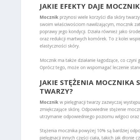
JAKIE EFEKTY DAJE MOCZNI
Mocznik
przynosi wiele korzyści dla skóry twarz
swoim właściwościom nawilżającym, mocznik zat
poprawy jego kondycji. Działa również jako środe
oraz redukcji martwych komórek. To z kolei wsp
elastyczności skóry.
Mocznik ma także działanie łagodzące, co czyni 
Oprócz tego, może on wspomagać leczenie stanó
JAKIE STĘŻENIA MOCZNIKA 
TWARZY?
Mocznik
w pielęgnacji twarzy zazwyczaj występu
zmiękczające skórę. Odpowiednie stężenie moczn
utrzymanie odpowiedniego poziomu wilgoci oraz 
Stężenia mocznika powyżej 10% są bardziej odp
pielęgnacji innych części ciała, takich jak dłonie 