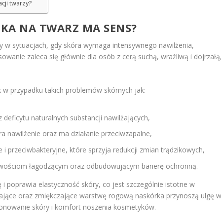
cji twarzy?
KA NA TWARZ MA SENS?
rzy w sytuacjach, gdy skóra wymaga intensywnego nawilżenia,
owanie zaleca się głównie dla osób z cerą suchą, wrażliwą i dojrzałą
 w przypadku takich problemów skórnych jak:
 deficytu naturalnych substancji nawilżających,
a nawilżenie oraz ma działanie przeciwzapalne,
e i przeciwbakteryjne, które sprzyja redukcji zmian trądzikowych,
ściwościom łagodzącym oraz odbudowującym barierę ochronną.
 poprawia elastyczność skóry, co jest szczególnie istotne w
lżające oraz zmiękczające warstwę rogową naskórka przynoszą ulgę 
cjonowanie skóry i komfort noszenia kosmetyków.