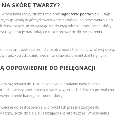
K NA SKÓRĘ TWARZY?
y, w tym nawilżanie, złuszczanie oraz
łagodzenie podrażnień
. Dzięki
rzymuje wodę w górnych warstwach naskórka, co przyczynia się do
k złuszczający, przyczyniając się do wygładzenia powierzchni skóry
iera regenerację naskórka, co może prowadzić do zwiększenia
go idealnym rozwiązaniem dla osób z podrażnioną lub wrażliwą skórą
w trądzikowych, dzięki swoim właściwościom antybakteryjnym.
SĄ ODPOWIEDNIE DO PIELĘGNACJI
je w stężeniach do 10%, co zapewnia działanie nawilżające i
ika dla twarzy powinno oscylować w granicach 3-5%, co pozwala na
wzmocnienie bariery ochronnej skóry.
owiednie do zastosowania w produktach przeznaczonych do
czy stopy, gdzie działają złuszczająco i keratolitycznie. W przypadku