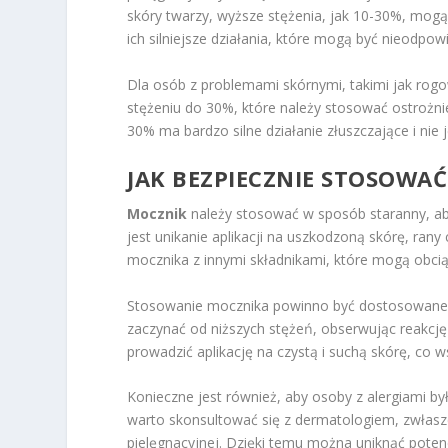
skóry twarzy, wyższe stężenia, jak 10-30%, mogą 
ich silniejsze działania, które mogą być nieodpowi
Dla osób z problemami skórnymi, takimi jak rog
stężeniu do 30%, które należy stosować ostrożn
30% ma bardzo silne działanie złuszczające i nie
JAK BEZPIECZNIE STOSOWA
Mocznik
należy stosować w sposób staranny, ab
jest unikanie aplikacji na uszkodzoną skórę, ran
mocznika z innymi składnikami, które mogą obciąż
Stosowanie mocznika powinno być dostosowane d
zaczynać od niższych stężeń, obserwując reakcję
prowadzić aplikację na czystą i suchą skórę, co w
Konieczne jest również, aby osoby z alergiami 
warto skonsultować się z dermatologiem, zwłaszc
pielęgnacyjnej. Dzięki temu można uniknąć poten