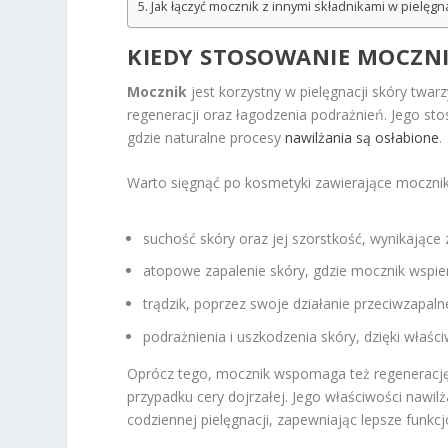
Jak łączyć mocznik z innymi składnikami w pielęgna
KIEDY STOSOWANIE MOCZNI
Mocznik
jest korzystny w pielęgnacji skóry twa
regeneracji oraz łagodzenia podrażnień. Jego stos
gdzie naturalne procesy
nawilżania są osłabione
.
Warto sięgnąć po kosmetyki zawierające mocznik
suchość skóry oraz jej szorstkość, wynikające z
atopowe zapalenie skóry, gdzie mocznik wspier
trądzik, poprzez swoje działanie przeciwzapaln
podrażnienia i uszkodzenia skóry, dzięki wła
Oprócz tego, mocznik wspomaga też regenerację i
przypadku cery dojrzałej. Jego właściwości nawi
codziennej pielęgnacji, zapewniając lepsze funk