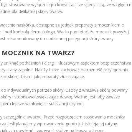
być stosowane wyłącznie po konsultacji ze specjalistą, ze względu n
ednie dla delikatnej skóry twarzy.
owacenie naskórka, dostępne są jednak preparaty z mocznikiem o
ie i pod kontrolą dermatologa. Warto pamiętać, że mocznik powyżej
 jest rekomendowany do codziennej pielęgnacji skóry twarzy.
Ć MOCZNIK NA TWARZ?
y uniknąć podrażnień i alergii. Kluczowym aspektem bezpieczeństwa
y czy stany zapalne. Należy także zachować ostrożność przy łączeniu
ać skórę, takimi jak preparaty złuszczające.
o indywidualnych potrzeb skóry. Osoby z wrażliwą skórą powinny
 skóry i stopniowo zwiększając dawkę. Ważne jest, aby zawsze
spiera lepsze wchłonięcie substancji czynnej.
były szczególnie uważne. Przed rozpoczęciem stosowania mocznika
za jeśli planujemy wprowadzenie go do już istniejącej rutyny
cjalnych powikłań i zapewnić skórze najlepszą ochronę.