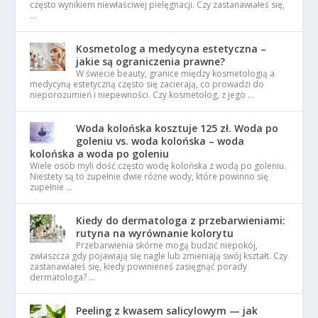
często wynikiem niewłaściwej pielęgnacji. Czy zastanawiałeś się,
…
Kosmetolog a medycyna estetyczna –
jakie są ograniczenia prawne?
W świecie beauty, granice między kosmetologią a
medycyną estetyczną często się zacierają, co prowadzi do
nieporozumień i niepewności. Czy kosmetolog, z jego …
Woda kolońska kosztuje 125 zł. Woda po
goleniu vs. woda kolońska – woda
kolońska a woda po goleniu
Wiele osób myli dość często wodę kolońska z wodą po goleniu.
Niestety są to zupełnie dwie różne wody, które powinno się
zupełnie …
Kiedy do dermatologa z przebarwieniami:
rutyna na wyrównanie kolorytu
Przebarwienia skórne mogą budzić niepokój,
zwłaszcza gdy pojawiają się nagle lub zmieniają swój kształt. Czy
zastanawiałeś się, kiedy powinieneś zasięgnąć porady
dermatologa? …
Peeling z kwasem salicylowym — jak