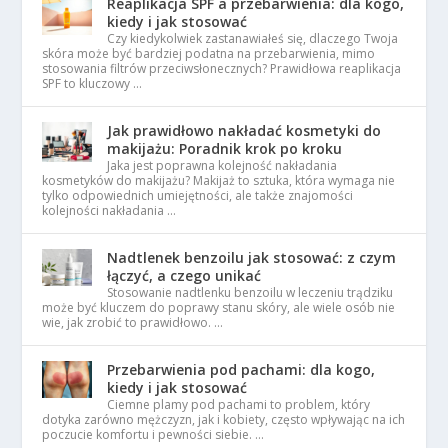
Reaplikacja SPF a przebarwienia: dla kogo,
kiedy i jak stosować
Czy kiedykolwiek zastanawiałeś się, dlaczego Twoja
skóra może być bardziej podatna na przebarwienia, mimo
stosowania filtrów przeciwsłonecznych? Prawidłowa reaplikacja
SPF to kluczowy …
Jak prawidłowo nakładać kosmetyki do
makijażu: Poradnik krok po kroku
Jaka jest poprawna kolejność nakładania
kosmetyków do makijażu? Makijaż to sztuka, która wymaga nie
tylko odpowiednich umiejętności, ale także znajomości
kolejności nakładania …
Nadtlenek benzoilu jak stosować: z czym
łączyć, a czego unikać
Stosowanie nadtlenku benzoilu w leczeniu trądziku
może być kluczem do poprawy stanu skóry, ale wiele osób nie
wie, jak zrobić to prawidłowo. …
Przebarwienia pod pachami: dla kogo,
kiedy i jak stosować
Ciemne plamy pod pachami to problem, który
dotyka zarówno mężczyzn, jak i kobiety, często wpływając na ich
poczucie komfortu i pewności siebie. …