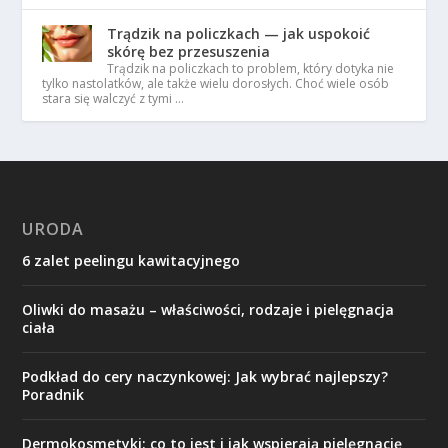
Trądzik na policzkach — jak uspokoić
skórę bez przesuszenia
Trądzik na policzkach to problem, który dotyka nie
tylko nastolatków, ale także wielu dorosłych. Choć wiele osób
stara się walczyć z tymi …
URODA
6 zalet peelingu kawitacyjnego
Oliwki do masażu – właściwości, rodzaje i pielęgnacja
ciała
Podkład do cery naczynkowej: Jak wybrać najlepszy?
Poradnik
Dermokosmetyki: co to jest i jak wspierają pielęgnację