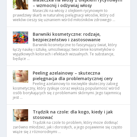
– wzmocnij i odżywiaj włosy
Maseczki na włosy z olejkiem rycynowym to
prawdziwy skarb w naturalnej pielęgnacji włosów, który od
wieków cieszy się uznaniem wśród miłośników zdrowego …
Barwniki kosmetyczne: rodzaje,
bezpieczeństwo i zastosowanie
Barwniki kosmetyczne to fascynujący świat, który
łączy naukę i sztukę, umożliwiając tworzenie kosmetyków o
wyjątkowych kolorach i efektach wizualnych. Te substancje,
będące …
Peeling azelainowy – skuteczna
pielęgnacja dla problematycznej cery
Peeling azelainowy to niezwykle skuteczny zabieg
kosmetyczny, który zyskuje coraz większą popularność wśród
osób borykających się z problemami skórnymi. Jego tajemnicą
jest …
Trądzik na czole: dla kogo, kiedy i jak
stosować
Trądzik na czole to problem, który może dotknąć
zarówno młodzież, jak i dorosłych, a jego pojawienie się często
wiąże się z różnorodnymi …