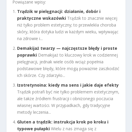
Powiązane wpisy:
Trądzik w pielęgnacji: działanie, dobór i
praktyczne wskazówki
Trądzik to znacznie więcej
niż tylko problem estetyczny; to przewlekła choroba
skóry, która dotyka ludzi w każdym wieku, wpływając
na zdrowie i...
Demakijaż twarzy — najczęstsze błędy i proste
poprawki
Demakijaż to kluczowy krok w codziennej
pielęgnacji, jednak wiele osób wciąż popełnia
podstawowe błędy, które mogą poważnie zaszkodzić
ich skórze. Czy zdarzyło...
Izotretynoina: kiedy ma sens i jakie daje efekty
Trądzik potrafi być nie tylko problemem estetycznym,
ale także źródłem frustracji i obniżonego poczucia
własnej wartości. W przypadkach, gdy tradycyjne
metody leczenia...
Gluten a trądzik: instrukcja krok po kroku i
typowe pułapki
Wielu z nas zmaga się z