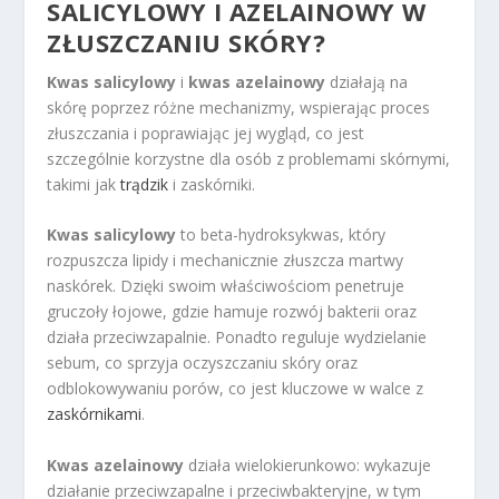
SALICYLOWY I AZELAINOWY W
ZŁUSZCZANIU SKÓRY?
Kwas salicylowy
i
kwas azelainowy
działają na
skórę poprzez różne mechanizmy, wspierając proces
złuszczania i poprawiając jej wygląd, co jest
szczególnie korzystne dla osób z problemami skórnymi,
takimi jak
trądzik
i zaskórniki.
Kwas salicylowy
to beta-hydroksykwas, który
rozpuszcza lipidy i mechanicznie złuszcza martwy
naskórek. Dzięki swoim właściwościom penetruje
gruczoły łojowe, gdzie hamuje rozwój bakterii oraz
działa przeciwzapalnie. Ponadto reguluje wydzielanie
sebum, co sprzyja oczyszczaniu skóry oraz
odblokowywaniu porów, co jest kluczowe w walce z
zaskórnikami
.
Kwas azelainowy
działa wielokierunkowo: wykazuje
działanie przeciwzapalne i przeciwbakteryjne, w tym