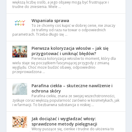
większą liczbę osób, a jego objawy mogą być frustrujące i
trudne do zniesienia. Wiele …
Wspaniała sprawa
To że chcemy coś kupić w dobrej cenie, nie znaczy
że trafimy od razu na towar o odpowiednich
parametrach. Trzeba długo się …
Pierwsza koloryzacja włosów – jak się
przygotować i uniknąć błędów?
Pierwsza koloryzacja włosów to moment, który dla
wielu staje się początkiem fascynującej przygody z zmianą
wyglądu. Choć może budzić obawy, odpowiednio
przeprowadzona …
Parafina ciekła – skuteczne nawilżenie i
ochrona skóry
Parafina ciekła, znana ze swojej wszechstronności,
zyskuje coraz większą popularność zarówno w kosmetykach, jak
i w farmacji. To bezbarwna substancja o niskiej …
Jak dociążać i wygładzać włosy:
sprawdzone metody pielęgnacji
Włosy puszące się, cienkie i trudne do ułożenia to