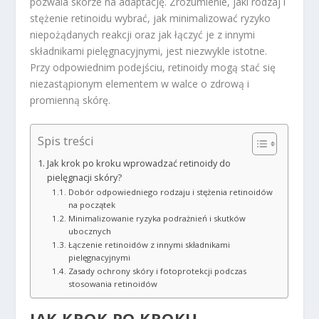
pozwala skórze na adaptację. Zrozumienie, jaki rodzaj i
stężenie retinoidu wybrać, jak minimalizować ryzyko
niepożądanych reakcji oraz jak łączyć je z innymi
składnikami pielęgnacyjnymi, jest niezwykle istotne.
Przy odpowiednim podejściu, retinoidy mogą stać się
niezastąpionym elementem w walce o zdrową i
promienną skórę.
Spis treści
Jak krok po kroku wprowadzać retinoidy do
pielęgnacji skóry?
Dobór odpowiedniego rodzaju i stężenia retinoidów
na początek
Minimalizowanie ryzyka podrażnień i skutków
ubocznych
Łączenie retinoidów z innymi składnikami
pielęgnacyjnymi
Zasady ochrony skóry i fotoprotekcji podczas
stosowania retinoidów
JAK KROK PO KROKU