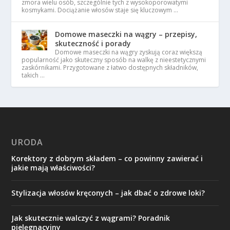
zmora wielu osób, szczególnie tych z wysokoporowatymi
kosmykami. Dociążanie włosów staje się kluczowym …
Domowe maseczki na wągry – przepisy,
skuteczność i porady
Domowe maseczki na wągry zyskują coraz większą
popularność jako skuteczny sposób na walkę z nieestetycznymi
zaskórnikami. Przygotowane z łatwo dostępnych składników,
takich …
URODA
Korektory z dobrym składem – co powinny zawierać i
jakie mają właściwości?
Stylizacja włosów kręconych – jak dbać o zdrowe loki?
Jak skutecznie walczyć z wągrami? Poradnik
pielęgnacyjny