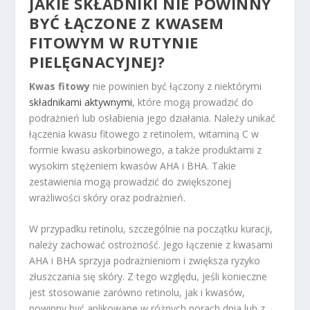
JAKIE SKŁADNIKI NIE POWINNY
BYĆ ŁĄCZONE Z KWASEM
FITOWYM W RUTYNIE
PIELĘGNACYJNEJ?
Kwas fitowy
nie powinien być łączony z niektórymi
składnikami aktywnymi
, które mogą prowadzić do
podrażnień lub osłabienia jego działania. Należy unikać
łączenia kwasu fitowego z retinolem, witaminą C w
formie kwasu askorbinowego, a także produktami z
wysokim stężeniem kwasów AHA i BHA. Takie
zestawienia mogą prowadzić do zwiększonej
wrażliwości skóry oraz podrażnień.
W przypadku retinolu, szczególnie na początku kuracji,
należy zachować ostrożność. Jego łączenie z kwasami
AHA i BHA sprzyja podrażnieniom i zwiększa ryzyko
złuszczania się skóry. Z tego względu, jeśli konieczne
jest stosowanie zarówno retinolu, jak i kwasów,
powinny być aplikowane w różnych porach dnia lub z