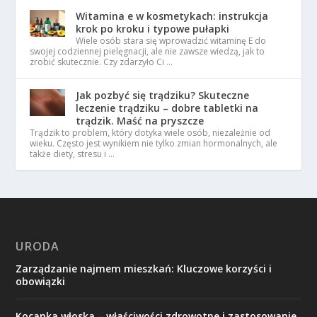
Witamina e w kosmetykach: instrukcja
krok po kroku i typowe pułapki
Wiele osób stara się wprowadzić witaminę E do
swojej codziennej pielęgnacji, ale nie zawsze wiedzą, jak to
zrobić skutecznie. Czy zdarzyło Ci …
Jak pozbyć się trądziku? Skuteczne
leczenie trądziku – dobre tabletki na
trądzik. Maść na pryszcze
Trądzik to problem, który dotyka wiele osób, niezależnie od
wieku. Często jest wynikiem nie tylko zmian hormonalnych, ale
także diety, stresu i …
URODA
Zarządzanie najmem mieszkań: Kluczowe korzyści i
obowiązki
Kocanka włoska – właściwości zdrowotne i zastosowanie