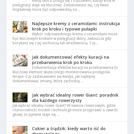
Kiedy skóra zmaga się z trądzikiem, każdy krok w
pielęgnacji staje się kluczowy. Zastanawiasz się, czy kwas
migdałowy może być odpowiedzią na …
Najlepsze kremy z ceramidami: instrukcja
krok po kroku i typowe pułapki
Wybór odpowiedniego kremu z ceramidami może
być kluczowym krokiem w pielęgnacji skóry, zwłaszcza gdy
borykasz się z jej suchością lub wrażliwością. Czy …
Jak dokumentować efekty kuracji na
przebarwienia krok po kroku
Dokumentacja efektów kuracji na przebarwienia to
kluczowy element skutecznego monitorowania postępów
terapii. Czy zastanawiałeś się kiedyś, jak najlepiej
dokumentować zmiany, które zachodzą …
Jak wybrać idealny rower Giant: poradnik
dla każdego rowerzysty
Jak wybrać idealny rower Giant? W świecie rowerowym, gdzie
różnorodność modeli i technologii może przyprawić o zawrót
głowy, to pytanie staje się …
Cukier a trądzik: kiedy warto iść do
dermatologa