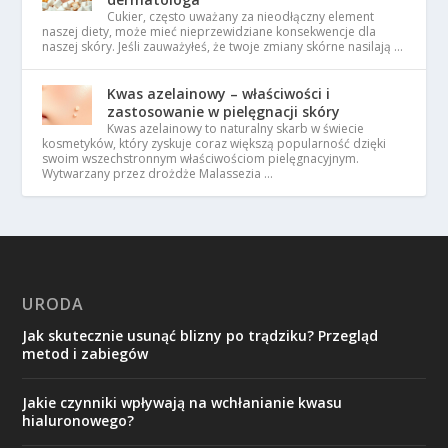
Cukier, często uważany za nieodłączny element
naszej diety, może mieć nieprzewidziane konsekwencje dla
naszej skóry. Jeśli zauważyłeś, że twoje zmiany skórne nasilają …
Kwas azelainowy – właściwości i
zastosowanie w pielęgnacji skóry
Kwas azelainowy to naturalny skarb w świecie
kosmetyków, który zyskuje coraz większą popularność dzięki
swoim wszechstronnym właściwościom pielęgnacyjnym.
Wytwarzany przez drożdże Malassezia …
URODA
Jak skutecznie usunąć blizny po trądziku? Przegląd
metod i zabiegów
Jakie czynniki wpływają na wchłanianie kwasu
hialuronowego?