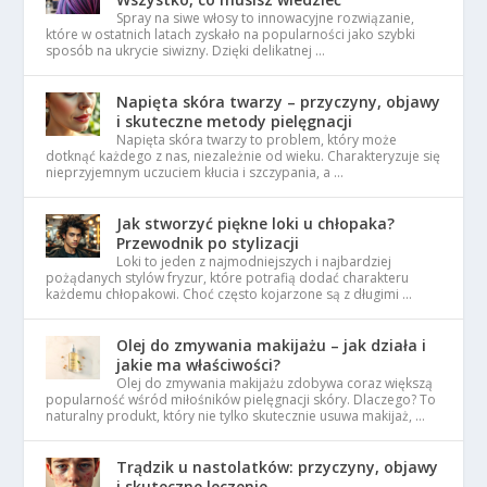
Spray na siwe włosy to innowacyjne rozwiązanie,
które w ostatnich latach zyskało na popularności jako szybki
sposób na ukrycie siwizny. Dzięki delikatnej …
Napięta skóra twarzy – przyczyny, objawy
i skuteczne metody pielęgnacji
Napięta skóra twarzy to problem, który może
dotknąć każdego z nas, niezależnie od wieku. Charakteryzuje się
nieprzyjemnym uczuciem kłucia i szczypania, a …
Jak stworzyć piękne loki u chłopaka?
Przewodnik po stylizacji
Loki to jeden z najmodniejszych i najbardziej
pożądanych stylów fryzur, które potrafią dodać charakteru
każdemu chłopakowi. Choć często kojarzone są z długimi …
Olej do zmywania makijażu – jak działa i
jakie ma właściwości?
Olej do zmywania makijażu zdobywa coraz większą
popularność wśród miłośników pielęgnacji skóry. Dlaczego? To
naturalny produkt, który nie tylko skutecznie usuwa makijaż, …
Trądzik u nastolatków: przyczyny, objawy
i skuteczne leczenie