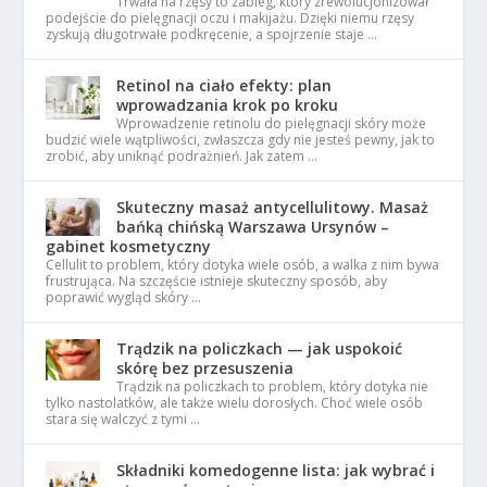
Trwała na rzęsy to zabieg, który zrewolucjonizował
podejście do pielęgnacji oczu i makijażu. Dzięki niemu rzęsy
zyskują długotrwałe podkręcenie, a spojrzenie staje …
Retinol na ciało efekty: plan
wprowadzania krok po kroku
Wprowadzenie retinolu do pielęgnacji skóry może
budzić wiele wątpliwości, zwłaszcza gdy nie jesteś pewny, jak to
zrobić, aby uniknąć podrażnień. Jak zatem …
Skuteczny masaż antycellulitowy. Masaż
bańką chińską Warszawa Ursynów –
gabinet kosmetyczny
Cellulit to problem, który dotyka wiele osób, a walka z nim bywa
frustrująca. Na szczęście istnieje skuteczny sposób, aby
poprawić wygląd skóry …
Trądzik na policzkach — jak uspokoić
skórę bez przesuszenia
Trądzik na policzkach to problem, który dotyka nie
tylko nastolatków, ale także wielu dorosłych. Choć wiele osób
stara się walczyć z tymi …
Składniki komedogenne lista: jak wybrać i