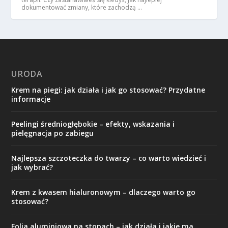
dokumentować zmiany, które zachodzą …
URODA
Krem na piegi: jak działa i jak go stosować? Przydatne
informacje
Peelingi średniogłębokie – efekty, wskazania i
pielęgnacja po zabiegu
Najlepsza szczoteczka do twarzy – co warto wiedzieć i
jak wybrać?
Krem z kwasem hialuronowym – dlaczego warto go
stosować?
Folia aluminiowa na stopach – jak działa i jakie ma