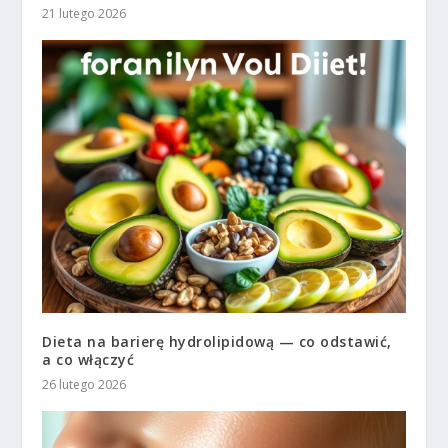
21 lutego 2026
Dieta na barierę hydrolipidową — co odstawić,
a co włączyć
26 lutego 2026