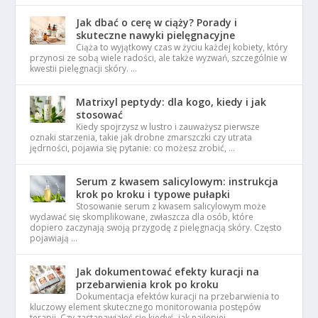
Jak dbać o cerę w ciąży? Porady i
skuteczne nawyki pielęgnacyjne
Ciąża to wyjątkowy czas w życiu każdej kobiety, który
przynosi ze sobą wiele radości, ale także wyzwań, szczególnie w
kwestii pielęgnacji skóry. …
Matrixyl peptydy: dla kogo, kiedy i jak
stosować
Kiedy spojrzysz w lustro i zauważysz pierwsze
oznaki starzenia, takie jak drobne zmarszczki czy utrata
jędrności, pojawia się pytanie: co możesz zrobić, …
Serum z kwasem salicylowym: instrukcja
krok po kroku i typowe pułapki
Stosowanie serum z kwasem salicylowym może
wydawać się skomplikowane, zwłaszcza dla osób, które
dopiero zaczynają swoją przygodę z pielęgnacją skóry. Często
pojawiają …
Jak dokumentować efekty kuracji na
przebarwienia krok po kroku
Dokumentacja efektów kuracji na przebarwienia to
kluczowy element skutecznego monitorowania postępów
terapii. Czy zastanawiałeś się kiedyś, jak najlepiej