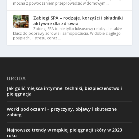
można z powodzeniem przeprowadzić w domowym …
Zabiegi SPA – rodzaje, korzyści i składniki
aktywne dla zdrowia
Zabiegi SPA to nie tylko luksusowy relaks, ale także
klucz do poprawy zdrowia i samopoczucia. W dobie ciągłego
pośpiechu i stresu, coraz …
URODA
Jak golić miejsca intymne: techniki, bezpieczeństwo i
pielęgnacja
Worki pod oczami – przyczyny, objawy i skuteczne
zabiegi
Najnowsze trendy w męskiej pielęgnacji skóry w 2023
roku