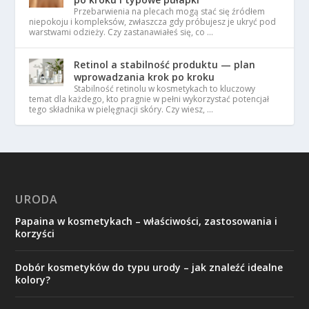
Przebarwienia na plecach mogą stać się źródłem
niepokoju i kompleksów, zwłaszcza gdy próbujesz je ukryć pod
warstwami odzieży. Czy zastanawiałeś się, co …
Retinol a stabilność produktu — plan
wprowadzania krok po kroku
Stabilność retinolu w kosmetykach to kluczowy
temat dla każdego, kto pragnie w pełni wykorzystać potencjał
tego składnika w pielęgnacji skóry. Czy wiesz, …
URODA
Papaina w kosmetykach – właściwości, zastosowania i
korzyści
Dobór kosmetyków do typu urody – jak znaleźć idealne
kolory?