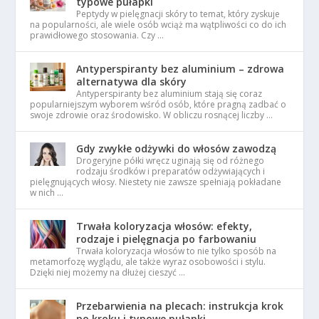
typowe pułapki
Peptydy w pielęgnacji skóry to temat, który zyskuje
na popularności, ale wiele osób wciąż ma wątpliwości co do ich
prawidłowego stosowania. Czy …
Antyperspiranty bez aluminium – zdrowa
alternatywa dla skóry
Antyperspiranty bez aluminium stają się coraz
popularniejszym wyborem wśród osób, które pragną zadbać o
swoje zdrowie oraz środowisko. W obliczu rosnącej liczby …
Gdy zwykłe odżywki do włosów zawodzą
Drogeryjne półki wręcz uginają się od różnego
rodzaju środków i preparatów odżywiających i
pielęgnujących włosy. Niestety nie zawsze spełniają pokładane
w nich …
Trwała koloryzacja włosów: efekty,
rodzaje i pielęgnacja po farbowaniu
Trwała koloryzacja włosów to nie tylko sposób na
metamorfozę wyglądu, ale także wyraz osobowości i stylu.
Dzięki niej możemy na dłużej cieszyć …
Przebarwienia na plecach: instrukcja krok
po kroku i typowe pułapki