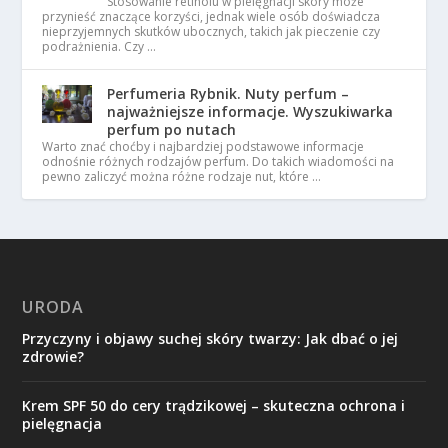
Stosowanie retinolu w pielęgnacji skóry może
przynieść znaczące korzyści, jednak wiele osób doświadcza
nieprzyjemnych skutków ubocznych, takich jak pieczenie czy
podrażnienia. Czy …
Perfumeria Rybnik. Nuty perfum –
najważniejsze informacje. Wyszukiwarka
perfum po nutach
Warto znać choćby i najbardziej podstawowe informacje
odnośnie różnych rodzajów perfum. Do takich wiadomości na
pewno zaliczyć można różne rodzaje nut, które …
URODA
Przyczyny i objawy suchej skóry twarzy: Jak dbać o jej
zdrowie?
Krem SPF 50 do cery trądzikowej – skuteczna ochrona i
pielęgnacja