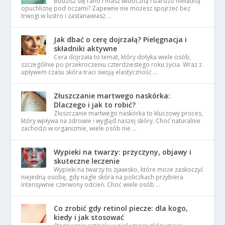
Budzisz się rano i masz widoczną i bardzo nieładną
opuchliznę pod oczami? Zapewne nie możesz spojrzeć bez
trwogi w lustro i zastanawiasz …
Jak dbać o cerę dojrzałą? Pielęgnacja i
składniki aktywne
Cera dojrzała to temat, który dotyka wiele osób,
szczególnie po przekroczeniu czterdziestego roku życia. Wraz z
upływem czasu skóra traci swoją elastyczność …
Złuszczanie martwego naskórka:
Dlaczego i jak to robić?
Złuszczanie martwego naskórka to kluczowy proces,
który wpływa na zdrowie i wygląd naszej skóry. Choć naturalnie
zachodzi w organizmie, wiele osób nie …
Wypieki na twarzy: przyczyny, objawy i
skuteczne leczenie
Wypieki na twarzy to zjawisko, które może zaskoczyć
niejedną osobę, gdy nagle skóra na policzkach przybiera
intensywnie czerwony odcień. Choć wiele osób …
Co zrobić gdy retinol piecze: dla kogo,
kiedy i jak stosować