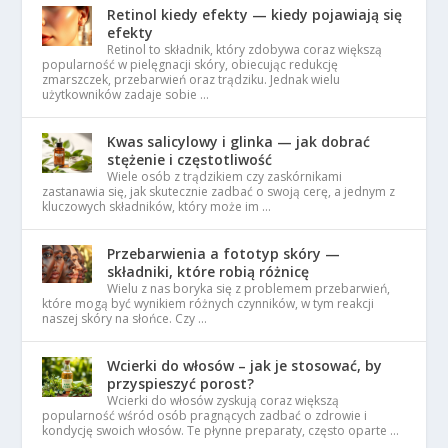
Retinol kiedy efekty — kiedy pojawiają się
efekty
Retinol to składnik, który zdobywa coraz większą
popularność w pielęgnacji skóry, obiecując redukcję
zmarszczek, przebarwień oraz trądziku. Jednak wielu
użytkowników zadaje sobie …
Kwas salicylowy i glinka — jak dobrać
stężenie i częstotliwość
Wiele osób z trądzikiem czy zaskórnikami
zastanawia się, jak skutecznie zadbać o swoją cerę, a jednym z
kluczowych składników, który może im …
Przebarwienia a fototyp skóry —
składniki, które robią różnicę
Wielu z nas boryka się z problemem przebarwień,
które mogą być wynikiem różnych czynników, w tym reakcji
naszej skóry na słońce. Czy …
Wcierki do włosów – jak je stosować, by
przyspieszyć porost?
Wcierki do włosów zyskują coraz większą
popularność wśród osób pragnących zadbać o zdrowie i
kondycję swoich włosów. Te płynne preparaty, często oparte …