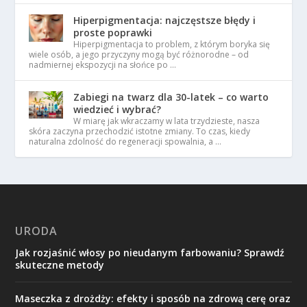
Hiperpigmentacja: najczęstsze błędy i
proste poprawki
Hiperpigmentacja to problem, z którym boryka się
wiele osób, a jego przyczyny mogą być różnorodne – od
nadmiernej ekspozycji na słońce po …
Zabiegi na twarz dla 30-latek – co warto
wiedzieć i wybrać?
W miarę jak wkraczamy w lata trzydzieste, nasza
skóra zaczyna przechodzić istotne zmiany. To czas, kiedy
naturalna zdolność do regeneracji spowalnia, a …
URODA
Jak rozjaśnić włosy po nieudanym farbowaniu? Sprawdź
skuteczne metody
Maseczka z drożdży: efekty i sposób na zdrową cerę oraz