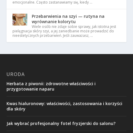
emocjonalne. Często zastanawiamy się, kiedy …
Przebarwienia na szyi — rutyna na
wyrównanie kolorytu
Wiele osób nie zdaje sobie sprawy, jak istotna jest
pielęgnacja skóry szyi, a jej zaniedbanie może prowadzić do
nieestetycznych przebarwień. Jeśli zauważasz, …
URODA
Herbata z piwonii: zdrowotne właściwości i
przygotowanie naparu
Kwas hialuronowy: właściwości, zastosowania i korzyści
dla skóry
Jak wybrać profesjonalny fotel fryzjerski do salonu?