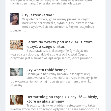
mylnie rozumiany. Czy zastanawiałeś się, dlaczego …
Czy jestem ładna?
W społeczeństwie, gdzie normy piękna są często
narzucane przez media, pytanie „Czy jestem ładna?”
może wydawać się nieuniknione. Piękno jest jednak
pojęciem …
Serum do twarzy pod makijaż: z czym
łączyć, a czego unikać
Zastanawiasz się, dlaczego Twój makijaż nie
wygląda tak dobrze, jak byś sobie tego życzyła? Często
przyczyną jest niewłaściwa aplikacja serum, które powinno …
Czy warto robić hennę?
Henna jako naturalny barwnik jest najczęściej
stosowana w farbowaniu brwi i rzęs. Niestety, jeżeli
do wytworzenia tych o najmocniejszym czarnym barwniku
używany …
Dermatolog na trądzik kiedy iść — błędy,
które nasilają zmiany
Trądzik to nie tylko problem estetyczny – to także
kwestia, która może znacząco wpływać na nasze samopoczucie