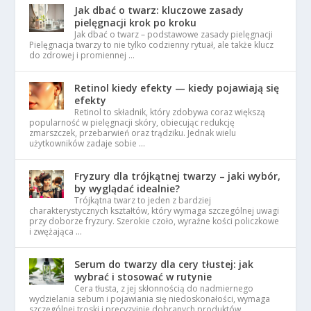
Jak dbać o twarz: kluczowe zasady
pielęgnacji krok po kroku
Jak dbać o twarz – podstawowe zasady pielęgnacji
Pielęgnacja twarzy to nie tylko codzienny rytuał, ale także klucz
do zdrowej i promiennej …
Retinol kiedy efekty — kiedy pojawiają się
efekty
Retinol to składnik, który zdobywa coraz większą
popularność w pielęgnacji skóry, obiecując redukcję
zmarszczek, przebarwień oraz trądziku. Jednak wielu
użytkowników zadaje sobie …
Fryzury dla trójkątnej twarzy – jaki wybór,
by wyglądać idealnie?
Trójkątna twarz to jeden z bardziej
charakterystycznych kształtów, który wymaga szczególnej uwagi
przy doborze fryzury. Szerokie czoło, wyraźne kości policzkowe
i zwężająca …
Serum do twarzy dla cery tłustej: jak
wybrać i stosować w rutynie
Cera tłusta, z jej skłonnością do nadmiernego
wydzielania sebum i pojawiania się niedoskonałości, wymaga
szczególnej troski i precyzyjnie dobranych produktów