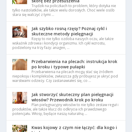
skórę bez przesuszenia
Trądzik na policzkach to problem, który dotyka nie
tylko nastolatków, ale także wielu dorosłych. Choć wiele osób
stara się walczyć z tymi …
Jak szybko rosną rzęsy? Poznaj cykl i
skuteczne metody pielęgnacji
Rzęsy to nie tylko ozdoba naszych oczu, ale także
wskaźnik zdrowia i kondycji organizmu. Ich cykl wzrostu,
podzielony na trzy fazy: anagen, …
Przebarwienia na plecach: instrukcja krok
po kroku i typowe pułapki
Przebarwienia na plecach mogą stać się źródłem
niepokoju i kompleksów, zwłaszcza gdy próbujesz je ukryć pod
warstwami odzieży. Czy zastanawiałeś się, co …
Jak stworzyć skuteczny plan pielęgnacji
włosów? Przewodnik krok po kroku
Plan pielęgnacyjny włosów to nie tylko zestaw reguł i
produktów, ale także klucz do odkrycia ich prawdziwego
potencjału. Włosy, będące naszą naturalną …
Kwas kojowy z czym nie łączyć: dla kogo i