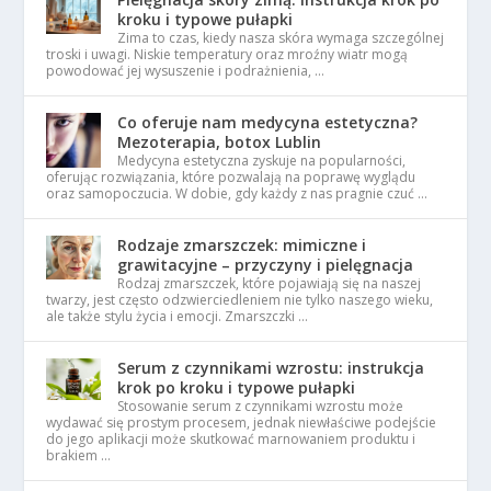
kroku i typowe pułapki
Zima to czas, kiedy nasza skóra wymaga szczególnej
troski i uwagi. Niskie temperatury oraz mroźny wiatr mogą
powodować jej wysuszenie i podrażnienia, …
Co oferuje nam medycyna estetyczna?
Mezoterapia, botox Lublin
Medycyna estetyczna zyskuje na popularności,
oferując rozwiązania, które pozwalają na poprawę wyglądu
oraz samopoczucia. W dobie, gdy każdy z nas pragnie czuć …
Rodzaje zmarszczek: mimiczne i
grawitacyjne – przyczyny i pielęgnacja
Rodzaj zmarszczek, które pojawiają się na naszej
twarzy, jest często odzwierciedleniem nie tylko naszego wieku,
ale także stylu życia i emocji. Zmarszczki …
Serum z czynnikami wzrostu: instrukcja
krok po kroku i typowe pułapki
Stosowanie serum z czynnikami wzrostu może
wydawać się prostym procesem, jednak niewłaściwe podejście
do jego aplikacji może skutkować marnowaniem produktu i
brakiem …