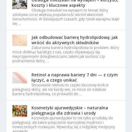
koszty i kluczowe aspekty
Obsługa mieszkań na wynajem to temat, który
zdobywa coraz większą popularność wśród właścicieli
nieruchomości. W dzisiejszych czasach, gdy rynek wynajmu staje
się …
Jak odbudować barierę hydrolipidową: jak
wrócić do aktywnych składników
Zaburzona bariera hydrolipidowa to problem, który
może dotknąć każdego z nas, często objawiający się
nieprzyjemnymi dolegliwościami, takimi jak suchość czy
podrażnienia skóry. …
Retinol a naprawa bariery 7 dni — z czym
łączyć, a czego unikać
Stosowanie retinolu to często kluczowy krok w
pielęgnacji skóry, ale nie każdy wie, że może on osłabiać
barierę hydrolipidową, co prowadzi do …
Kosmetyki ajurwedyjskie – naturalna
pielęgnacja dla zdrowia i urody
Kosmetyki ajurwedyjskie to nie tylko produkty do
pielęgnacji, ale także połączenie starożytnej mądrości i
nowoczesnych rozwiązań. Wywodzą się z indyjskiej medycyny
ajurwedy, …