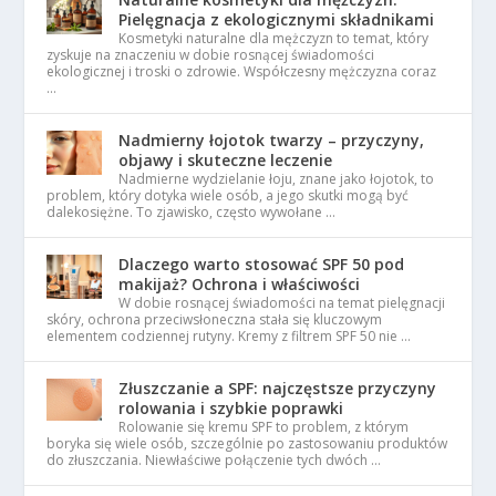
Pielęgnacja z ekologicznymi składnikami
Kosmetyki naturalne dla mężczyzn to temat, który
zyskuje na znaczeniu w dobie rosnącej świadomości
ekologicznej i troski o zdrowie. Współczesny mężczyzna coraz
…
Nadmierny łojotok twarzy – przyczyny,
objawy i skuteczne leczenie
Nadmierne wydzielanie łoju, znane jako łojotok, to
problem, który dotyka wiele osób, a jego skutki mogą być
dalekosiężne. To zjawisko, często wywołane …
Dlaczego warto stosować SPF 50 pod
makijaż? Ochrona i właściwości
W dobie rosnącej świadomości na temat pielęgnacji
skóry, ochrona przeciwsłoneczna stała się kluczowym
elementem codziennej rutyny. Kremy z filtrem SPF 50 nie …
Złuszczanie a SPF: najczęstsze przyczyny
rolowania i szybkie poprawki
Rolowanie się kremu SPF to problem, z którym
boryka się wiele osób, szczególnie po zastosowaniu produktów
do złuszczania. Niewłaściwe połączenie tych dwóch …