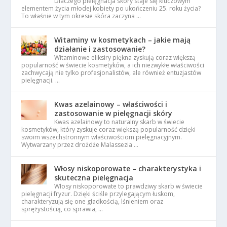
Dlaczego pielęgnacja skóry staje się kluczowym
elementem życia młodej kobiety po ukończeniu 25. roku życia?
To właśnie w tym okresie skóra zaczyna …
Witaminy w kosmetykach – jakie mają
działanie i zastosowanie?
Witaminowe eliksiry piękna zyskują coraz większą
popularność w świecie kosmetyków, a ich niezwykłe właściwości
zachwycają nie tylko profesjonalistów, ale również entuzjastów
pielęgnacji. …
Kwas azelainowy – właściwości i
zastosowanie w pielęgnacji skóry
Kwas azelainowy to naturalny skarb w świecie
kosmetyków, który zyskuje coraz większą popularność dzięki
swoim wszechstronnym właściwościom pielęgnacyjnym.
Wytwarzany przez drożdże Malassezia …
Włosy niskoporowate – charakterystyka i
skuteczna pielęgnacja
Włosy niskoporowate to prawdziwy skarb w świecie
pielęgnacji fryzur. Dzięki ściśle przylegającym łuskom,
charakteryzują się one gładkością, lśnieniem oraz
sprężystością, co sprawia, …