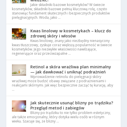
Jakie składniki bazowe kosmetyków? W świecie
kosmetyków, składniki bazowe pełnią kluczową rolę, często
stanowiąc fundament skutecznych i bezpiecznych produktów
pielęgnacyjnych. Woda, jako …
Kwas linolowy w kosmetykach – klucz do
zdrowej skóry i włosów
Kwas linolowy, znany jako niezbędny nienasycony
kwas tłuszczowy, zyskuje coraz większą popularność w świecie
kosmetyków. Jego niezwykłe właściwości nawilżające,
regenerujące oraz przeciwzapalne …
Retinol a skóra wrażliwa plan minimalny
— jak dawkować i uniknąć podrażnień
Wprowadzenie retinolu do pielęgnacji skóry
wrażliwej może budzić obawy związane z podrażnieniami i
reakcjami skórnymi. Jak więc bezpiecznie zacząć tę kurację, aby
…
Jak skutecznie usunąć blizny po trądziku?
Przegląd metod i zabiegów
Blizny po trądziku to nie tylko problem estetyczny,
ale także emocjonalny, który dotyka wielu osób w różnym
wieku. Szacuje się, że blizny …