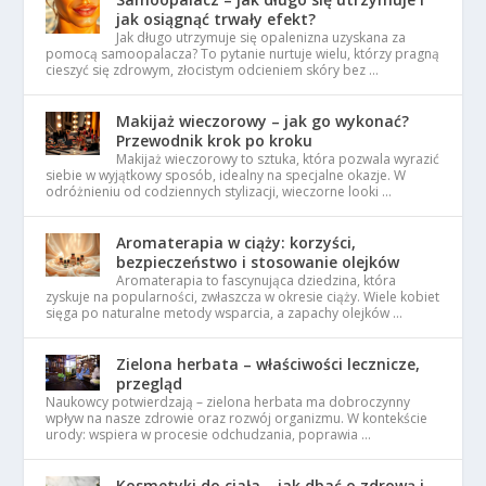
jak osiągnąć trwały efekt?
Jak długo utrzymuje się opalenizna uzyskana za
pomocą samoopalacza? To pytanie nurtuje wielu, którzy pragną
cieszyć się zdrowym, złocistym odcieniem skóry bez …
Makijaż wieczorowy – jak go wykonać?
Przewodnik krok po kroku
Makijaż wieczorowy to sztuka, która pozwala wyrazić
siebie w wyjątkowy sposób, idealny na specjalne okazje. W
odróżnieniu od codziennych stylizacji, wieczorne looki …
Aromaterapia w ciąży: korzyści,
bezpieczeństwo i stosowanie olejków
Aromaterapia to fascynująca dziedzina, która
zyskuje na popularności, zwłaszcza w okresie ciąży. Wiele kobiet
sięga po naturalne metody wsparcia, a zapachy olejków …
Zielona herbata – właściwości lecznicze,
przegląd
Naukowcy potwierdzają – zielona herbata ma dobroczynny
wpływ na nasze zdrowie oraz rozwój organizmu. W kontekście
urody: wspiera w procesie odchudzania, poprawia …
Kosmetyki do ciała – jak dbać o zdrową i