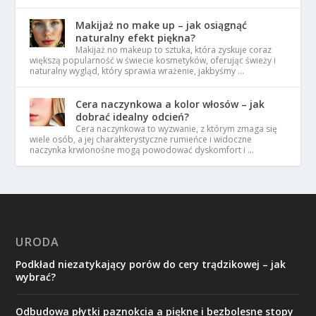
Makijaż no make up – jak osiągnąć
naturalny efekt piękna?
Makijaż no makeup to sztuka, która zyskuje coraz
większą popularność w świecie kosmetyków, oferując świeży i
naturalny wygląd, który sprawia wrażenie, jakbyśmy …
Cera naczynkowa a kolor włosów – jak
dobrać idealny odcień?
Cera naczynkowa to wyzwanie, z którym zmaga się
wiele osób, a jej charakterystyczne rumieńce i widoczne
naczynka krwionośne mogą powodować dyskomfort i …
URODA
Podkład niezatykający porów do cery trądzikowej – jak
wybrać?
Odbudowa płytki paznokcia a piękne i bezbolesne stopy