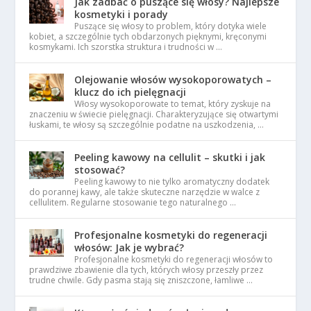
Jak zadbać o puszące się włosy? Najlepsze
kosmetyki i porady
Puszące się włosy to problem, który dotyka wiele
kobiet, a szczególnie tych obdarzonych pięknymi, kręconymi
kosmykami. Ich szorstka struktura i trudności w …
Olejowanie włosów wysokoporowatych –
klucz do ich pielęgnacji
Włosy wysokoporowate to temat, który zyskuje na
znaczeniu w świecie pielęgnacji. Charakteryzujące się otwartymi
łuskami, te włosy są szczególnie podatne na uszkodzenia, …
Peeling kawowy na cellulit – skutki i jak
stosować?
Peeling kawowy to nie tylko aromatyczny dodatek
do porannej kawy, ale także skuteczne narzędzie w walce z
cellulitem. Regularne stosowanie tego naturalnego …
Profesjonalne kosmetyki do regeneracji
włosów: Jak je wybrać?
Profesjonalne kosmetyki do regeneracji włosów to
prawdziwe zbawienie dla tych, których włosy przeszły przez
trudne chwile. Gdy pasma stają się zniszczone, łamliwe …