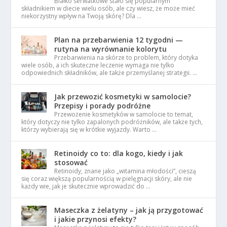
Białko serwatkowe stało się popularnym
składnikiem w diecie wielu osób, ale czy wiesz, że może mieć
niekorzystny wpływ na Twoją skórę? Dla …
Plan na przebarwienia 12 tygodni —
rutyna na wyrównanie kolorytu
Przebarwienia na skórze to problem, który dotyka
wiele osób, a ich skuteczne leczenie wymaga nie tylko
odpowiednich składników, ale także przemyślanej strategii. …
Jak przewozić kosmetyki w samolocie?
Przepisy i porady podróżne
Przewożenie kosmetyków w samolocie to temat,
który dotyczy nie tylko zapalonych podróżników, ale także tych,
którzy wybierają się w krótkie wyjazdy. Warto …
Retinoidy co to: dla kogo, kiedy i jak
stosować
Retinoidy, znane jako „witamina młodości”, cieszą
się coraz większą popularnością w pielęgnacji skóry, ale nie
każdy wie, jak je skutecznie wprowadzić do …
Maseczka z żelatyny – jak ją przygotować
i jakie przynosi efekty?