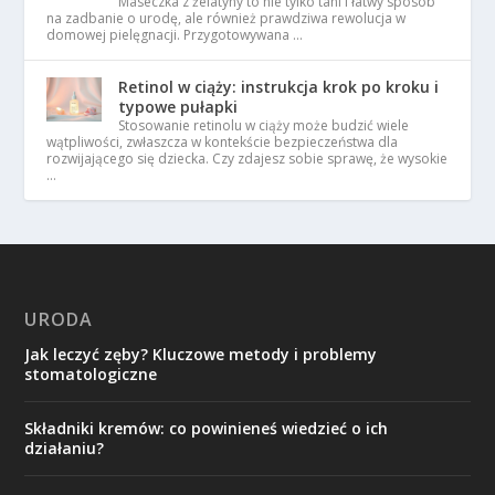
Maseczka z żelatyny to nie tylko tani i łatwy sposób
na zadbanie o urodę, ale również prawdziwa rewolucja w
domowej pielęgnacji. Przygotowywana …
Retinol w ciąży: instrukcja krok po kroku i
typowe pułapki
Stosowanie retinolu w ciąży może budzić wiele
wątpliwości, zwłaszcza w kontekście bezpieczeństwa dla
rozwijającego się dziecka. Czy zdajesz sobie sprawę, że wysokie
…
URODA
Jak leczyć zęby? Kluczowe metody i problemy
stomatologiczne
Składniki kremów: co powinieneś wiedzieć o ich
działaniu?