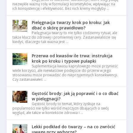
niezwykle ważną rolę w formulacji kosmetyków, wpływając na
ich konsystencję i efektywność. Bez nich kremy mogłyby …
Pielęgnacja twarzy krok po kroku: Jak
dbać o skórę prawidłowo?
Pielęgnacja twarzy to nie tylko codzienny rytuał, ale
także klucz do zdrowej i promiennej cery. Zastanawialiście się
kiedyś, dlaczego tak ważna jest …
Przerwa od kwasów ile trwa: instrukcja
krok po kroku i typowe pułapki
Suplementacja kwasu kaprylowego może przynieść
wiele korzyści, ale niewłaściwe podejście do przerw w jego
stosowaniu może prowadzić do nieprzyjemnych konsekwencji.
Czy zastanawiałeś …
Gęstość brody: jak ją poprawić i o co dbać
w pielęgnacji?
Gęstość brody to temat, który zyskuje na
popularności nie tylko wśród mężczyzn dbających o swój
wygląd, ale także w kontekście zdrowia i …
Lekki podkład do twarzy – na co zwrócić
uwagę przy wyborze?