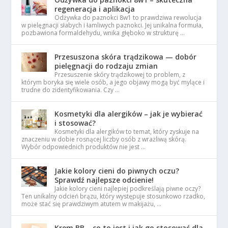
regeneracja i aplikacja
Odżywka do paznokci 8w1 to prawdziwa rewolucja
w pielęgnacji słabych i łamliwych paznokci. Jej unikalna formuła,
pozbawiona formaldehydu, wnika głęboko w strukturę …
Przesuszona skóra trądzikowa — dobór
pielęgnacji do rodzaju zmian
Przesuszenie skóry trądzikowej to problem, z
którym boryka się wiele osób, a jego objawy mogą być mylące i
trudne do zidentyfikowania. Czy …
Kosmetyki dla alergików – jak je wybierać
i stosować?
Kosmetyki dla alergików to temat, który zyskuje na
znaczeniu w dobie rosnącej liczby osób z wrażliwą skórą.
Wybór odpowiednich produktów nie jest …
Jakie kolory cieni do piwnych oczu?
Sprawdź najlepsze odcienie!
Jakie kolory cieni najlepiej podkreślają piwne oczy?
Ten unikalny odcień brązu, który występuje stosunkowo rzadko,
może stać się prawdziwym atutem w makijażu, …
Krem BB – co to jest i jak go stosować dla