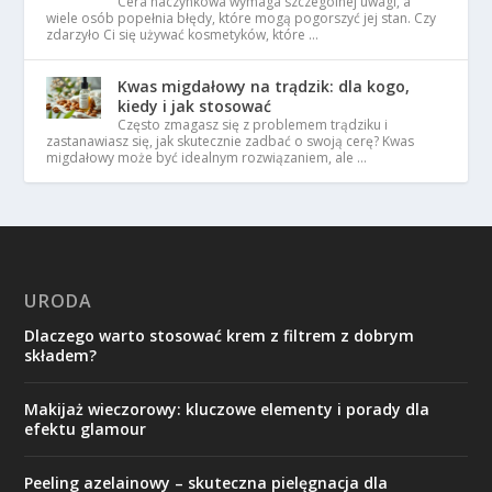
Cera naczynkowa wymaga szczególnej uwagi, a
wiele osób popełnia błędy, które mogą pogorszyć jej stan. Czy
zdarzyło Ci się używać kosmetyków, które …
Kwas migdałowy na trądzik: dla kogo,
kiedy i jak stosować
Często zmagasz się z problemem trądziku i
zastanawiasz się, jak skutecznie zadbać o swoją cerę? Kwas
migdałowy może być idealnym rozwiązaniem, ale …
URODA
Dlaczego warto stosować krem z filtrem z dobrym
składem?
Makijaż wieczorowy: kluczowe elementy i porady dla
efektu glamour
Peeling azelainowy – skuteczna pielęgnacja dla