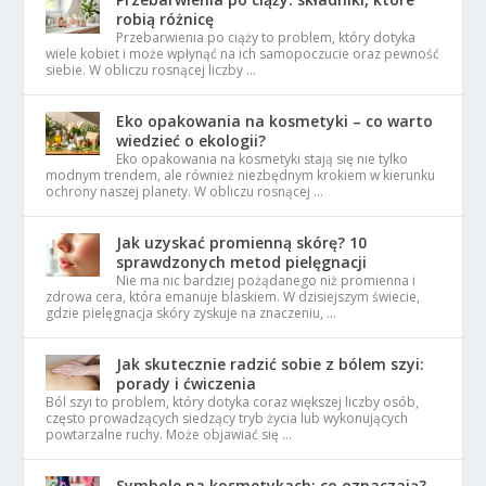
robią różnicę
Przebarwienia po ciąży to problem, który dotyka
wiele kobiet i może wpłynąć na ich samopoczucie oraz pewność
siebie. W obliczu rosnącej liczby …
Eko opakowania na kosmetyki – co warto
wiedzieć o ekologii?
Eko opakowania na kosmetyki stają się nie tylko
modnym trendem, ale również niezbędnym krokiem w kierunku
ochrony naszej planety. W obliczu rosnącej …
Jak uzyskać promienną skórę? 10
sprawdzonych metod pielęgnacji
Nie ma nic bardziej pożądanego niż promienna i
zdrowa cera, która emanuje blaskiem. W dzisiejszym świecie,
gdzie pielęgnacja skóry zyskuje na znaczeniu, …
Jak skutecznie radzić sobie z bólem szyi:
porady i ćwiczenia
Ból szyi to problem, który dotyka coraz większej liczby osób,
często prowadzących siedzący tryb życia lub wykonujących
powtarzalne ruchy. Może objawiać się …
Symbole na kosmetykach: co oznaczają?