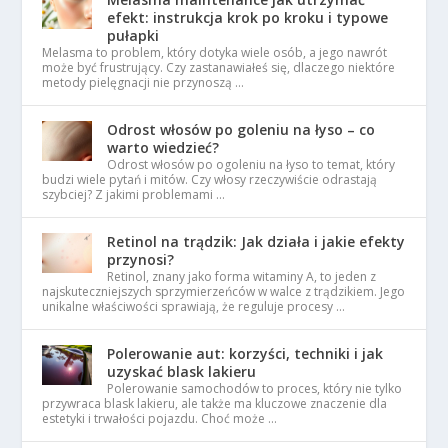
efekt: instrukcja krok po kroku i typowe
pułapki
Melasma to problem, który dotyka wiele osób, a jego nawrót
może być frustrujący. Czy zastanawiałeś się, dlaczego niektóre
metody pielęgnacji nie przynoszą …
Odrost włosów po goleniu na łyso – co
warto wiedzieć?
Odrost włosów po ogoleniu na łyso to temat, który
budzi wiele pytań i mitów. Czy włosy rzeczywiście odrastają
szybciej? Z jakimi problemami …
Retinol na trądzik: Jak działa i jakie efekty
przynosi?
Retinol, znany jako forma witaminy A, to jeden z
najskuteczniejszych sprzymierzeńców w walce z trądzikiem. Jego
unikalne właściwości sprawiają, że reguluje procesy …
Polerowanie aut: korzyści, techniki i jak
uzyskać blask lakieru
Polerowanie samochodów to proces, który nie tylko
przywraca blask lakieru, ale także ma kluczowe znaczenie dla
estetyki i trwałości pojazdu. Choć może …