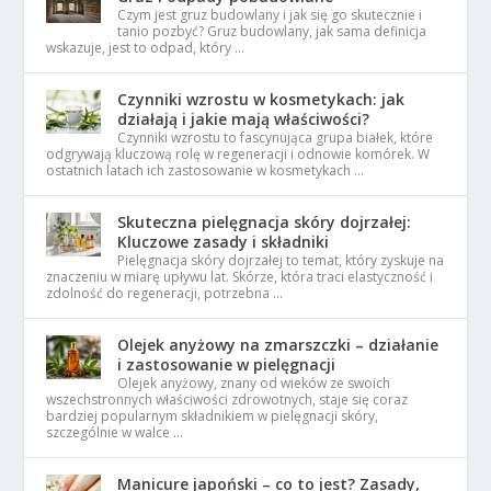
Czym jest gruz budowlany i jak się go skutecznie i
tanio pozbyć? Gruz budowlany, jak sama definicja
wskazuje, jest to odpad, który …
Czynniki wzrostu w kosmetykach: jak
działają i jakie mają właściwości?
Czynniki wzrostu to fascynująca grupa białek, które
odgrywają kluczową rolę w regeneracji i odnowie komórek. W
ostatnich latach ich zastosowanie w kosmetykach …
Skuteczna pielęgnacja skóry dojrzałej:
Kluczowe zasady i składniki
Pielęgnacja skóry dojrzałej to temat, który zyskuje na
znaczeniu w miarę upływu lat. Skórze, która traci elastyczność i
zdolność do regeneracji, potrzebna …
Olejek anyżowy na zmarszczki – działanie
i zastosowanie w pielęgnacji
Olejek anyżowy, znany od wieków ze swoich
wszechstronnych właściwości zdrowotnych, staje się coraz
bardziej popularnym składnikiem w pielęgnacji skóry,
szczególnie w walce …
Manicure japoński – co to jest? Zasady,