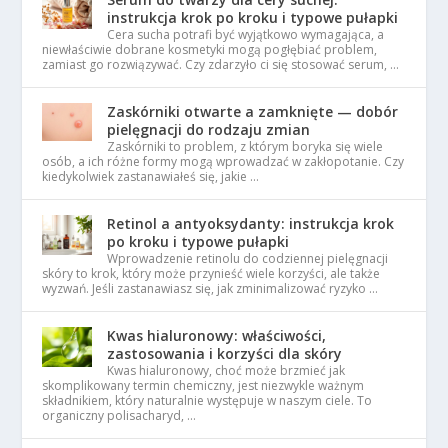
instrukcja krok po kroku i typowe pułapki
Cera sucha potrafi być wyjątkowo wymagająca, a
niewłaściwie dobrane kosmetyki mogą pogłębiać problem,
zamiast go rozwiązywać. Czy zdarzyło ci się stosować serum, …
Zaskórniki otwarte a zamknięte — dobór
pielęgnacji do rodzaju zmian
Zaskórniki to problem, z którym boryka się wiele
osób, a ich różne formy mogą wprowadzać w zakłopotanie. Czy
kiedykolwiek zastanawiałeś się, jakie …
Retinol a antyoksydanty: instrukcja krok
po kroku i typowe pułapki
Wprowadzenie retinolu do codziennej pielęgnacji
skóry to krok, który może przynieść wiele korzyści, ale także
wyzwań. Jeśli zastanawiasz się, jak zminimalizować ryzyko …
Kwas hialuronowy: właściwości,
zastosowania i korzyści dla skóry
Kwas hialuronowy, choć może brzmieć jak
skomplikowany termin chemiczny, jest niezwykle ważnym
składnikiem, który naturalnie występuje w naszym ciele. To
organiczny polisacharyd, …