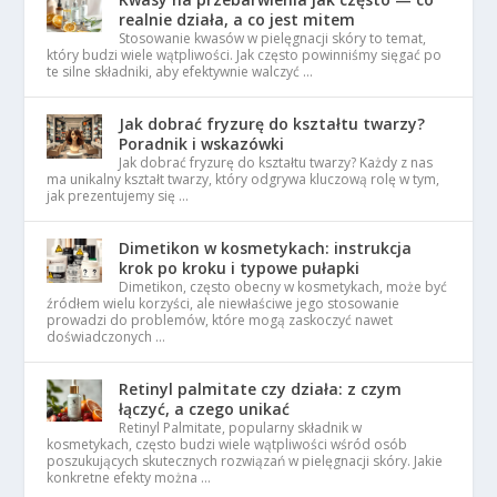
realnie działa, a co jest mitem
Stosowanie kwasów w pielęgnacji skóry to temat,
który budzi wiele wątpliwości. Jak często powinniśmy sięgać po
te silne składniki, aby efektywnie walczyć …
Jak dobrać fryzurę do kształtu twarzy?
Poradnik i wskazówki
Jak dobrać fryzurę do kształtu twarzy? Każdy z nas
ma unikalny kształt twarzy, który odgrywa kluczową rolę w tym,
jak prezentujemy się …
Dimetikon w kosmetykach: instrukcja
krok po kroku i typowe pułapki
Dimetikon, często obecny w kosmetykach, może być
źródłem wielu korzyści, ale niewłaściwe jego stosowanie
prowadzi do problemów, które mogą zaskoczyć nawet
doświadczonych …
Retinyl palmitate czy działa: z czym
łączyć, a czego unikać
Retinyl Palmitate, popularny składnik w
kosmetykach, często budzi wiele wątpliwości wśród osób
poszukujących skutecznych rozwiązań w pielęgnacji skóry. Jakie
konkretne efekty można …