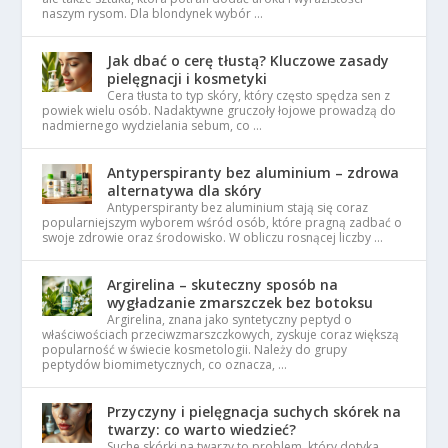
naszym rysom. Dla blondynek wybór …
Jak dbać o cerę tłustą? Kluczowe zasady
pielęgnacji i kosmetyki
Cera tłusta to typ skóry, który często spędza sen z
powiek wielu osób. Nadaktywne gruczoły łojowe prowadzą do
nadmiernego wydzielania sebum, co …
Antyperspiranty bez aluminium – zdrowa
alternatywa dla skóry
Antyperspiranty bez aluminium stają się coraz
popularniejszym wyborem wśród osób, które pragną zadbać o
swoje zdrowie oraz środowisko. W obliczu rosnącej liczby …
Argirelina – skuteczny sposób na
wygładzanie zmarszczek bez botoksu
Argirelina, znana jako syntetyczny peptyd o
właściwościach przeciwzmarszczkowych, zyskuje coraz większą
popularność w świecie kosmetologii. Należy do grupy
peptydów biomimetycznych, co oznacza, …
Przyczyny i pielęgnacja suchych skórek na
twarzy: co warto wiedzieć?
Suche skórki na twarzy to problem, który dotyka