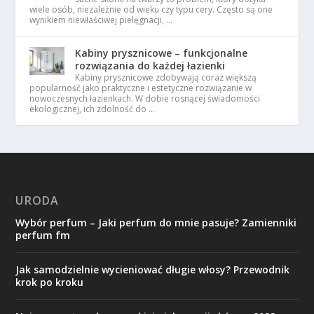
wiele osób, niezależnie od wieku czy typu cery. Często są one
wynikiem niewłaściwej pielęgnacji, …
Kabiny prysznicowe – funkcjonalne
rozwiązania do każdej łazienki
Kabiny prysznicowe zdobywają coraz większą
popularność jako praktyczne i estetyczne rozwiązanie w
nowoczesnych łazienkach. W dobie rosnącej świadomości
ekologicznej, ich zdolność do …
URODA
Wybór perfum – Jaki perfum do mnie pasuje? Zamienniki
perfum fm
Jak samodzielnie wycieniować długie włosy? Przewodnik
krok po kroku