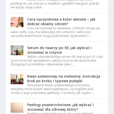
peelingi do ust, marząc o miękkich i gładkich wargach. Jednak
nie każdy zdaje sobie …
Cera naczynkowa a kolor włosów – jak
dobrać idealny odcień?
Cera naczynkowa to wyzwanie, z którym zmaga się
wiele osób, a jej charakterystyczne rumieńce i widoczne
naczynka krwionośne mogą powodować dyskomfort i …
Serum do twarzy po 50: jak wybrać i
stosować w rutynie
Wybór odpowiedniego serum do twarzy po 50. roku
życia może być wyzwaniem, zwłaszcza przy tak dużej liczbie
dostępnych produktów i składników. Jakie …
Kwas azelainowy na melasmę: instrukcja
krok po kroku i typowe pułapki
Stosowanie kwasu azelainowego w leczeniu
melasmy może budzić wiele wątpliwości, szczególnie jeśli
chodzi o jego poprawną aplikację. Czy wiesz, jak często i …
Peelingi powierzchniowe: jak wybrać i
stosować dla zdrowej skóry?
Peelingi powierzchniowe to kluczowy element