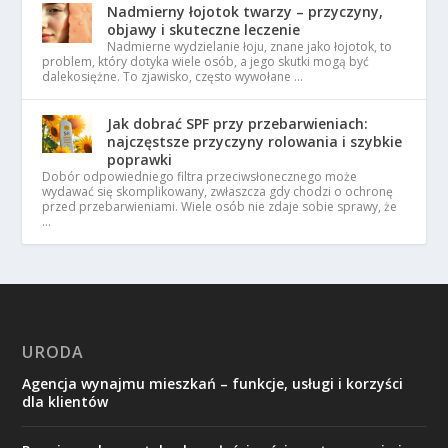
Nadmierny łojotok twarzy – przyczyny,
objawy i skuteczne leczenie
Nadmierne wydzielanie łoju, znane jako łojotok, to
problem, który dotyka wiele osób, a jego skutki mogą być
dalekosiężne. To zjawisko, często wywołane …
Jak dobrać SPF przy przebarwieniach:
najczęstsze przyczyny rolowania i szybkie
poprawki
Dobór odpowiedniego filtra przeciwsłonecznego może
wydawać się skomplikowany, zwłaszcza gdy chodzi o ochronę
przed przebarwieniami. Wiele osób nie zdaje sobie sprawy, że
…
URODA
Agencja wynajmu mieszkań – funkcje, usługi i korzyści
dla klientów