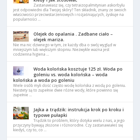
Zastanawiasz się, czy tetraizopalmitynian askorbylu
jest odpowiedni dla Twojej skóry? Ten składnik, znany ze swoich
właściwości przeciwstarzeniowych i rozjaśniających, zyskuje na
popularności …
Olejek do opalania . Zadbane ciało –
olejek mariza.
Nie ma nic dziwnego w tym, że każdy dba o swój wygląd w
mniejszym lub większym stopniu. Niezwykle ważna jest
codzienna higiena …
Woda kolońska kosztuje 125 zł. Woda po
goleniu vs. woda kolońska – woda
kolońska a woda po goleniu
Wiele osób myli dość często wodę kolońska z wodą po goleniu.
Niestety są to zupełnie dwie różne wody, które powinno się
zupełnie …
Jajka a trądzik: instrukcja krok po kroku i
typowe pułapki
Trądzik to problem, który dotyka wielu z nas, a jego
przyczyny bywają złożone i różnorodne. Czy zastanawiałeś się
kiedyś, czy to, co …