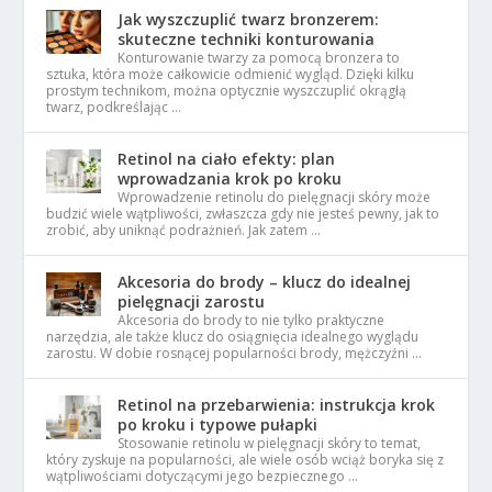
Jak wyszczuplić twarz bronzerem:
skuteczne techniki konturowania
Konturowanie twarzy za pomocą bronzera to
sztuka, która może całkowicie odmienić wygląd. Dzięki kilku
prostym technikom, można optycznie wyszczuplić okrągłą
twarz, podkreślając …
Retinol na ciało efekty: plan
wprowadzania krok po kroku
Wprowadzenie retinolu do pielęgnacji skóry może
budzić wiele wątpliwości, zwłaszcza gdy nie jesteś pewny, jak to
zrobić, aby uniknąć podrażnień. Jak zatem …
Akcesoria do brody – klucz do idealnej
pielęgnacji zarostu
Akcesoria do brody to nie tylko praktyczne
narzędzia, ale także klucz do osiągnięcia idealnego wyglądu
zarostu. W dobie rosnącej popularności brody, mężczyźni …
Retinol na przebarwienia: instrukcja krok
po kroku i typowe pułapki
Stosowanie retinolu w pielęgnacji skóry to temat,
który zyskuje na popularności, ale wiele osób wciąż boryka się z
wątpliwościami dotyczącymi jego bezpiecznego …