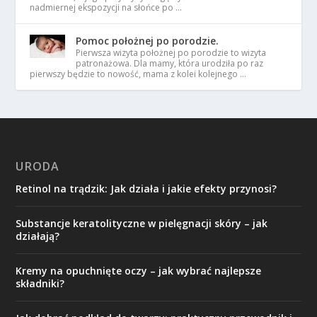
nadmiernej ekspozycji na słońce po …
Pomoc położnej po porodzie.
Pierwsza wizyta położnej po porodzie to wizyta
patronażowa. Dla mamy, która urodziła po raz
pierwszy będzie to nowość, mama z kolei kolejnego …
URODA
Retinol na trądzik: Jak działa i jakie efekty przynosi?
Substancje keratolityczne w pielęgnacji skóry – jak
działają?
Kremy na opuchnięte oczy – jak wybrać najlepsze
składniki?