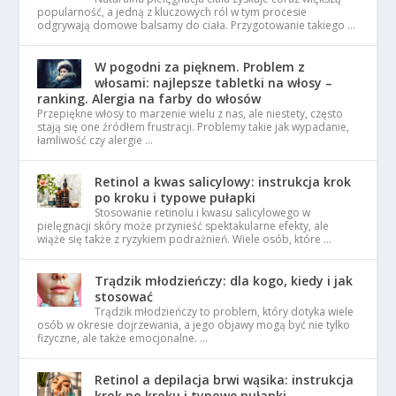
popularność, a jedną z kluczowych ról w tym procesie
odgrywają domowe balsamy do ciała. Przygotowanie takiego …
W pogodni za pięknem. Problem z
włosami: najlepsze tabletki na włosy –
ranking. Alergia na farby do włosów
Przepiękne włosy to marzenie wielu z nas, ale niestety, często
stają się one źródłem frustracji. Problemy takie jak wypadanie,
łamliwość czy alergie …
Retinol a kwas salicylowy: instrukcja krok
po kroku i typowe pułapki
Stosowanie retinolu i kwasu salicylowego w
pielęgnacji skóry może przynieść spektakularne efekty, ale
wiąże się także z ryzykiem podrażnień. Wiele osób, które …
Trądzik młodzieńczy: dla kogo, kiedy i jak
stosować
Trądzik młodzieńczy to problem, który dotyka wiele
osób w okresie dojrzewania, a jego objawy mogą być nie tylko
fizyczne, ale także emocjonalne. …
Retinol a depilacja brwi wąsika: instrukcja
krok po kroku i typowe pułapki