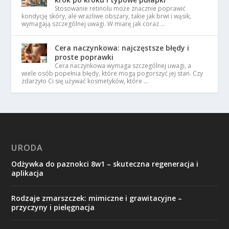
Stosowanie retinolu może znacznie poprawić
kondycję skóry, ale wrażliwe obszary, takie jak brwi i wąsik,
wymagają szczególnej uwagi. W miarę jak coraz …
Cera naczynkowa: najczęstsze błędy i
proste poprawki
Cera naczynkowa wymaga szczególnej uwagi, a
wiele osób popełnia błędy, które mogą pogorszyć jej stan. Czy
zdarzyło Ci się używać kosmetyków, które …
URODA
Odżywka do paznokci 8w1 – skuteczna regeneracja i
aplikacja
Rodzaje zmarszczek: mimiczne i grawitacyjne –
przyczyny i pielęgnacja