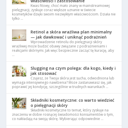
właściwości i zastosowanie
Kwas fitowy, choć mało znany w mainstreamowej
pielęgnacji, zyskuje coraz większe uznanie w świecie
kosmetyków dzięki swoim niezwykłym właściwościom. Działa nie
tylko …
Retinol a skóra wrażliwa plan minimalny
— jak dawkować i uniknąć podrażnień
Wprowadzenie retinolu do pielęgnacji skóry
wrażliwej może budzić obawy związane z podrażnieniami i
reakcjami skórnymi. Jak więc bezpiecznie zacząć tę kurację, aby
…
Slugging na czym polega: dla kogo, kiedy i
jak stosować
Czujesz, że Twoja skóra jest sucha, odwodniona lub
wymaga intensywnego nawilżenia? Może zastanawiasz się, jak
poprawić jej kondycję, szczególnie w trudnych warunkach …
Składniki kosmetyczne: co warto wiedzieć
o pielęgnacji skóry
Składniki kosmetyczne to temat, który zyskuje na
znaczeniu w dobie rosnącej świadomości konsumentów o tym,
co nakładają na swoją skórę. Wybierając odpowiednie …