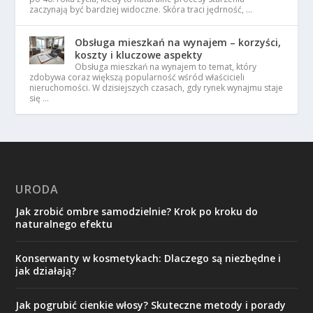
zaczynają być bardziej widoczne. Skóra traci jędrność, …
Obsługa mieszkań na wynajem – korzyści,
koszty i kluczowe aspekty
Obsługa mieszkań na wynajem to temat, który
zdobywa coraz większą popularność wśród właścicieli
nieruchomości. W dzisiejszych czasach, gdy rynek wynajmu staje
się …
URODA
Jak zrobić ombre samodzielnie? Krok po kroku do
naturalnego efektu
Konserwanty w kosmetykach: Dlaczego są niezbędne i
jak działają?
Jak pogrubić cienkie włosy? Skuteczne metody i porady