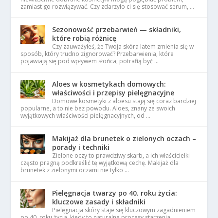
zamiast go rozwiązywać. Czy zdarzyło ci się stosować serum, …
Sezonowość przebarwień — składniki,
które robią różnicę
Czy zauważyłeś, że Twoja skóra latem zmienia się w
sposób, który trudno zignorować? Przebarwienia, które
pojawiają się pod wpływem słońca, potrafią być …
Aloes w kosmetykach domowych:
właściwości i przepisy pielęgnacyjne
Domowe kosmetyki z aloesu stają się coraz bardziej
popularne, a to nie bez powodu. Aloes, znany ze swoich
wyjątkowych właściwości pielęgnacyjnych, od …
Makijaż dla brunetek o zielonych oczach –
porady i techniki
Zielone oczy to prawdziwy skarb, a ich właścicielki
często pragną podkreślić tę wyjątkową cechę. Makijaż dla
brunetek z zielonymi oczami nie tylko …
Pielęgnacja twarzy po 40. roku życia:
kluczowe zasady i składniki
Pielęgnacja skóry staje się kluczowym zagadnieniem
po 40. roku życia, kiedy to naturalne procesy starzenia