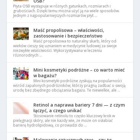
OSB?
Płyta OSB występuje w różnych gatunkach, rozmiarach i
grubościach. Dzięki temu można użyć ją na wiele sposobów.
Jednym z najpopularniejszych rozmiarów płyt …
Maść propolisowa – właściwości,
zastosowanie i bezpieczeństwo
Maść propolisowa to naturalny skarb, który od
wieków cieszy się uznaniem w medycynie ludowej za swoje
niezwykłe właściwości. Wykorzystywana w leczeniu
różnorodnych …
Mini kosmetyki podróżne – co warto mieć
w bagażu?
Mini kosmetyki podróżne zyskują na popularności
wśród zapalonych podróżników, którzy pragną zadbać o swoją
urodę bez zbędnego obciążania bagażu. Te niewielkie, ale …
Retinol a naprawa bariery 7 dni — z czym
łączyć, a czego unikać
Stosowanie retinolu to często kluczowy krok w
pielęgnacji skóry, ale nie każdy wie, że może on osłabiać
barierę hydrolipidową, co prowadzi do …
Malowanie sztucznych rzęs – czy to