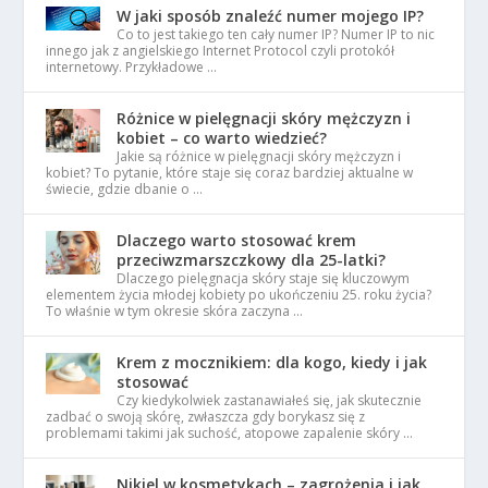
W jaki sposób znaleźć numer mojego IP?
Co to jest takiego ten cały numer IP? Numer IP to nic
innego jak z angielskiego Internet Protocol czyli protokół
internetowy. Przykładowe …
Różnice w pielęgnacji skóry mężczyzn i
kobiet – co warto wiedzieć?
Jakie są różnice w pielęgnacji skóry mężczyzn i
kobiet? To pytanie, które staje się coraz bardziej aktualne w
świecie, gdzie dbanie o …
Dlaczego warto stosować krem
przeciwzmarszczkowy dla 25-latki?
Dlaczego pielęgnacja skóry staje się kluczowym
elementem życia młodej kobiety po ukończeniu 25. roku życia?
To właśnie w tym okresie skóra zaczyna …
Krem z mocznikiem: dla kogo, kiedy i jak
stosować
Czy kiedykolwiek zastanawiałeś się, jak skutecznie
zadbać o swoją skórę, zwłaszcza gdy borykasz się z
problemami takimi jak suchość, atopowe zapalenie skóry …
Nikiel w kosmetykach – zagrożenia i jak