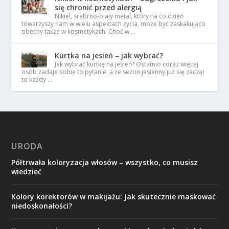
się chronić przed alergią
Nikiel, srebrno-biały metal, który na co dzień
towarzyszy nam w wielu aspektach życia, może być zaskakująco
obecny także w kosmetykach. Choć w …
Kurtka na jesień – jak wybrać?
Jak wybrać kurtkę na jesień? Ostatnio coraz więcej
osób zadaje sobie to pytanie, a że sezon jesienny już się zaczął
to każdy …
URODA
Półtrwała koloryzacja włosów – wszystko, co musisz
wiedzieć
Kolory korektorów w makijażu: Jak skutecznie maskować
niedoskonałości?