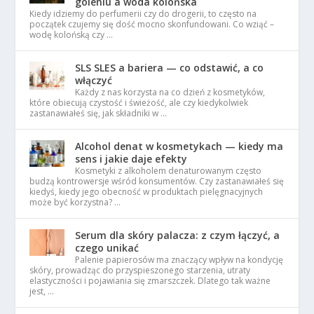
goleniu a woda kolońska
Kiedy idziemy do perfumerii czy do drogerii, to często na
początek czujemy się dość mocno skonfundowani. Co wziąć –
wodę kolońską czy …
SLS SLES a bariera — co odstawić, a co
włączyć
Każdy z nas korzysta na co dzień z kosmetyków,
które obiecują czystość i świeżość, ale czy kiedykolwiek
zastanawiałeś się, jak składniki w …
Alcohol denat w kosmetykach — kiedy ma
sens i jakie daje efekty
Kosmetyki z alkoholem denaturowanym często
budzą kontrowersje wśród konsumentów. Czy zastanawiałeś się
kiedyś, kiedy jego obecność w produktach pielęgnacyjnych
może być korzystna? …
Serum dla skóry palacza: z czym łączyć, a
czego unikać
Palenie papierosów ma znaczący wpływ na kondycję
skóry, prowadząc do przyspieszonego starzenia, utraty
elastyczności i pojawiania się zmarszczek. Dlatego tak ważne
jest, …